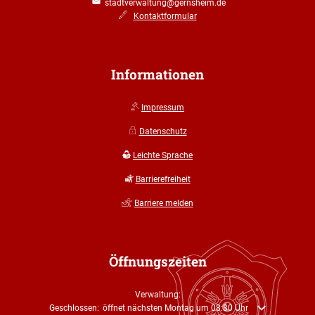
stadtverwaltung@gernsheim.de
Kontaktformular
Informationen
Impressum
Datenschutz
Leichte Sprache
Barrierefreiheit
Barriere melden
Öffnungszeiten
Verwaltung:
Klicken, um weitere Öffnungs- oder Schließzeiten auszublenden
Geschlossen:
öffnet nächsten Montag um 08:30 Uhr