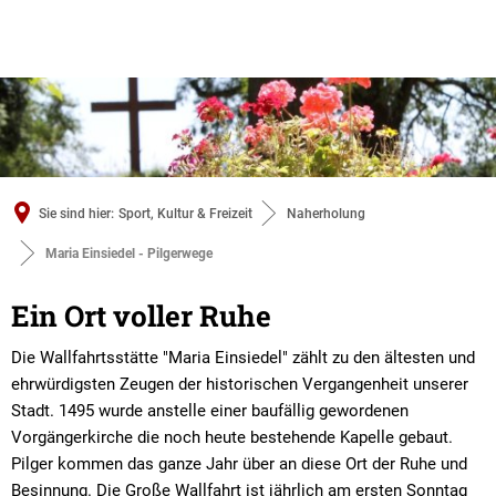
Sie sind hier:
Sport, Kultur & Freizeit
Naherholung
Maria Einsiedel - Pilgerwege
Maria
Ein Ort voller Ruhe
Einsiedel
Die Wallfahrtsstätte "Maria Einsiedel" zählt zu den ältesten und
ehrwürdigsten Zeugen der historischen Vergangenheit unserer
-
Stadt. 1495 wurde anstelle einer baufällig gewordenen
Pilgerwege
Vorgängerkirche die noch heute bestehende Kapelle gebaut.
Pilger kommen das ganze Jahr über an diese Ort der Ruhe und
Besinnung. Die Große Wallfahrt ist jährlich am ersten Sonntag