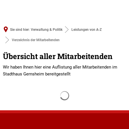
Sie sind hier:
Verwaltung & Politik
Leistungen von A-Z
Verzeichnis der Mitarbeitenden
Verzeichnis
Übersicht aller Mitarbeitenden
der
Wir haben Ihnen hier eine Auflistung aller Mitarbeitenden im
Stadthaus Gernsheim bereitgestellt
Mitarbeitenden
Suchergebnisse werden gelade