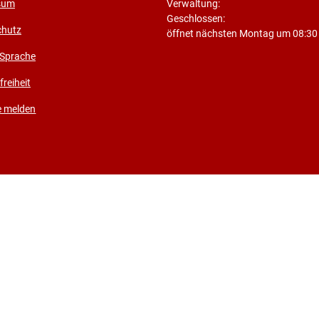
sum
Verwaltung:
Klicken, um weitere Öffnungs- ode
Geschlossen:
chutz
öffnet nächsten Montag um 08:30
 Sprache
freiheit
e melden