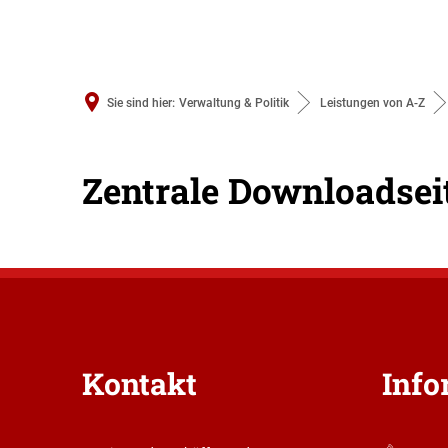
MENÜ
SUCHEN
ONLINE-S
Sie sind hier:
Verwaltung & Politik
Leistungen von A-Z
Formulare
Zentrale Downloadsei
Kontakt
Info