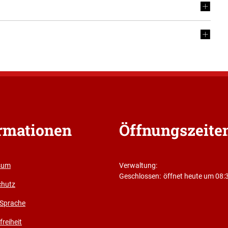
rmationen
Öffnungszeite
sum
Verwaltung:
Klicken, um weitere Öffnungs- ode
Geschlossen:
öffnet heute um 08:
chutz
 Sprache
freiheit