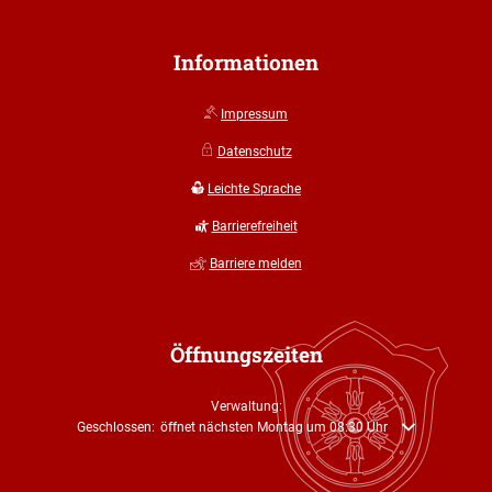
Informationen
Impressum
Datenschutz
Leichte Sprache
Barrierefreiheit
Barriere melden
Öffnungszeiten
Verwaltung:
Klicken, um weitere Öffnungs- oder Schließzeiten auszublenden
Geschlossen:
öffnet nächsten Montag um 08:30 Uhr