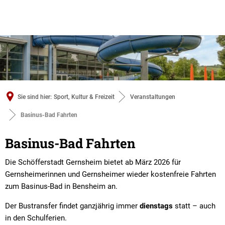
Sie sind hier:
Sport, Kultur & Freizeit
Veranstaltungen
Basinus-Bad Fahrten
Basinus-
Basinus-Bad Fahrten
Bad
Die Schöfferstadt Gernsheim bietet ab März 2026 für
Gernsheimerinnen und Gernsheimer wieder kostenfreie Fahrten
Fahrten
zum Basinus-Bad in Bensheim an.
Der Bustransfer findet ganzjährig immer
dienstags
statt – auch
in den Schulferien.