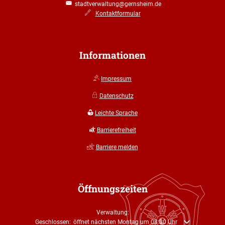
stadtverwaltung@gernsheim.de
Kontaktformular
Informationen
Impressum
Datenschutz
Leichte Sprache
Barrierefreiheit
Barriere melden
Öffnungszeiten
Verwaltung:
Klicken, um weitere Öffnungs- oder Schließzeiten auszublenden
Geschlossen:
öffnet nächsten Montag um 08:30 Uhr