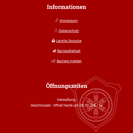
Informationen
Impressum
Datenschutz
Leichte Sprache
Barrierefreiheit
Barriere melden
Öffnungszeiten
Verwaltung:
Klicken, um weitere Öffnungs- oder Schließzeiten auszublenden
Geschlossen:
öffnet heute um 08:30 Uhr