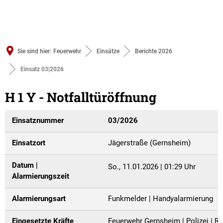
Sie sind hier:
Feuerwehr
Einsätze
Berichte 2026
Einsatz 03|2026
Einsatz
H 1 Y - Notfalltüröffnung
03|2026
Einsatznummer
03/2026
Einsatzort
Jägerstraße (Gernsheim)
Datum |
So., 11.01.2026 | 01:29 Uhr
Alarmierungszeit
Alarmierungsart
Funkmelder | Handyalarmierung
Eingesetzte Kräfte
Feuerwehr Gernsheim | Polizei | Re