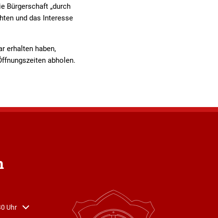
ie Bürgerschaft „durch
hten und das Interesse
ar erhalten haben,
ffnungszeiten abholen.
n
r Schließzeiten auszublenden
30 Uhr