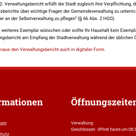
 Verwaltungsbericht erfüllt die Stadt zugleich ihre Verpflichtung, d
sberichte über wichtige Fragen der Gemeindeverwaltung zu unterric
er an der Selbstverwaltung zu pflegen“ (§ 66 Abs. 2 HGO).
in weiteres Exemplar wünschen oder sollte Ihr Haushalt kein Exempl
ngsbericht am Empfang der Stadtverwaltung während der üblichen Ö
hinaus den Verwaltungsbericht auch in digitaler Form.
rmationen
Öffnungszeite
sum
Verwaltung:
Klicken, um weitere Öffnungs- ode
Geschlossen:
öffnet heute um 08:
chutz